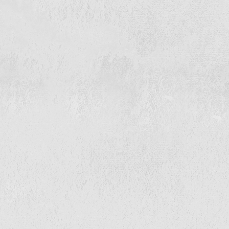
事業内容
斫り工事、毀し工事、杭頭処理、ガス溶断
代表取締役
内田 悠文
所在地
〒125-0002
東京都葛飾区西亀有3-6-10
TEL
03-3602-3356
※電話勧誘はお断りしています
弊社では電話勧誘による契約は締結いたしません
特定商取引に関する法律 第17条
により再勧誘は
禁止されています
FAX
03-3602-3356
設立年月日
2021年09月28日
資本金
1,000,000円
建設業許可